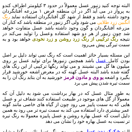
البته توجه کنید زنبور عسل معمولاً در حدود ۳ کیلومتر اطراف کندو
به پرواز در می آید اگر در آن منطقه فرض ۱ مزرعه آفتابگردان
وجود داشته باشد و فقط از شهد گل آفتابگردان استفاده نماید
رنگ
انگبین زرد طلایی
می شود ولی اگر زنبور در منطقه باشد که کنار آن
مزرعه آفتابگردان و گون وجود داشته باشد عسل متفاوت خواهد
شد چون زنبور از هر دو شهد استفاده وعسل را تولید می‌کند در
نتیجه
رنگ ترکیبی از رنگ زرد روشن و زرد نخودی
خواهد بود و به
سمت تیرگی پیش می‌رود
این مسئله بسیار حائز اهمیت است که رنگ نمی تواند دلیل بر اصل
بودن کامل
عسل
باشد همچنین زنبورها برای تولید عسل بر روی
میلیون ها گل می نشینند و می تواند رنگها ترکیبی از این رنگ های
گفته شده باشد البته عسل کهنه که در معرض اشعه خورشید قرار
بگیرد و اشعه
یو وی و مادون قرمز
خورشید به آن بتابد رنگ آن را به
سمت تیره شدن پیش می برد
به طور مثال عسل که در بهار برداشت می شود به دلیل آن که
معمولاً از گل های موجود در طبیعت استفاده کنند شفاف تر و عسل
هایی که به سمت پاییز می رود چون از گیاه های خاصی مانند گونه
عمر بیشتری دارد استفاده می کند به سمت تیره تر می رود به همین
دلیل است که عسل بهاره روشن و عسل پاییزه معمولا به رنگ تیره
تر نسبت به عسل بهاره خود را نشان می دهد
البته
شکرک زدن عسل
خود بر روی رنگ عسل تاثیر میگذارد شاید