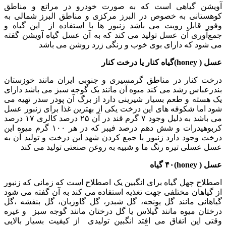
آویشن گیاهی است که به صورت خودرو در مراتع و مناطق
کوهستانی به خصوص در البرز مرکزی و مناطق البرز شمالی به
وفور قابل رویت می باشد زنبور ها با استفاده از این گیاه و
جمع‌آوری آن عسل تولید می کند که به آن عسل گیاه آویشن گفته
می شود که دارای بوی خوب و رنگی زرد روشن می باشد
عسل ( honey)گیاه کنار یا درخت کنار
درخت کنار در مناطق گرمسیری و جنوبی ایران مانند خوزستان
بندرعباس رشد می کند میوه آن مانند یک گوجه سبز می باشد دارای
یک هسته و طعم بسیار شیرینی دارد از برگ آن پودر سدر تهیه می
شود اما شکوفه های این درخت یکی از بهترین غذا برای زنبور عسل
می باشد به دلیل وجود ۷ گرم قند در آن ۲۵ درصد کالری ۱۷ درصد
کربوهیدرات و شش دهم درصد فیبر که در هر ۱۰۰ گرم میوه این
درخت وجود دارد زنبور با جمع کردن شهد این درخت و تولید آن به
عسل عسلی تیره رنگ ما و شبیه به روغن صنعتی تولید می کند
عسل ( honey)۴۰ گیاه
اصطلاح چهل گیاه برای انگبین یک اصطلاح است که زمانی که زنبور
از گیاهان مختلفی جهت تغذیه استفاده می کند به آن گفته می شود
گیاهانی مانند گل یونجه، گل شبدر، گل گاوزبان، گل بنفشه ،گل
درختان میوه مانند گیلاس یا گل درختان مانند گوجه سبز و غیره
وقتی این اتفاق می افتد انگبین تولیدی از کیفیت بسیار بالایی