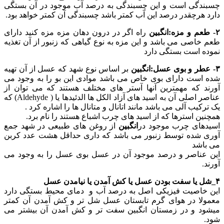
چسبندگی است و این چسبندگی به درصد آب موجود در آن بستگی
دارد هرچقدر درصد این آب کمتر باشد چسبندگی آن کمتر خواهد بود.
۲-
طعم و مزه:انگبین
راه اگر در درون دهان مزه مزه کنید دارای
طعم خاصی می باشد و این مزه به نوع گیاهی که زنبور از آن تغذیه
نموده است بستگی دارد
۳- عطر و بوی عسل:انگبین
بر اساس نوع شهد که عسل از آن تهیه
شده است دارای بوی خاص می باشد موادی این بو را به وجود می
آورند که مهمترین آنها آستر های مختلف هستند که می توان از
عناصر اصلی آن به اسید های آزاد الکل ها الدئیدها یا ( Aldehyde) که
یک ترکیب آلی می باشد مانند اتانال و متانال ها را اشاره کرد .
همچنین استرها که از اسید های چرب اشباع هستند را نام برد.
اسیدهای چرب موجود در
انگبین
از روغن های طبیعی در شهد جمع
آوری شده توسط زنبور می باشد که داری حداقل هشت عدد کربن
می باشد
این عناصر و درصد موجود آن در عسل بوی عسل را به وجود می
آورند.
۴_شل یا سفت بودن عسل یا کش آمدن یا نیامدن عسل
این خاصیت فیزیکی اصل به درصد آب و دمای محیط بستگی دارد
معمولا در هوای گرم تابستان عسل شل تر و کش آمدن آن کمتر
میشود و در زمستان انگبین سفت تر و کش آمدن آن بیشتر می
شود.