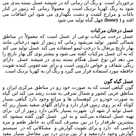
برخوردار است و رنگ آن زمانی که در شیشه عسل بسته بندی می
شود به رنگ کهربا نزدیک است و معمولاً زمانی که زنبور در کنار
باغات و مزارع کشت و دشت نگهداری می شود این اتفاقات می
افتد و
( honey)
چهل گیاه تولید می شود
عسل درختان مرکبات
عسل درخت مرکبات نوعی از عسل است که معمولاً در مناطق
شمالی کشور تولید می‌شود زمانی که زنبور از شهد درختانی مانند
بهار نارنج پرتغال یا درخت لیمو استفاده می کند عسل تولید می کند
که به آن عسل مرکبات گفته می شود و بیشتر بوی گل بهار نارنج را
می دهد این نوع عسل هنگام بسته بندی در شیشه عسل دارای
رنگی شفاف و خواص دارویی است و برای ضدعفونی کننده تقویت
حافظه مورد استفاده قرار می گیرد و رنگ آن به کهربا نزدیک است.
عسل گیاه گون
گون گیاهی است که به صورت خود رو در مناطق مرکزی ایران و
مناطق غربی کشور و شمال شرقی به شدت رشد می کند این گیاه
به صورت خودرو در کوهستان ها و مراتع وجود دارد گیاهی بسیار
کوتاه که بر روی زمین قرار دارد و دارای گلهای سفید بسیار ریز که
عسل تولید از شهد آن شهرت بسیار بالایی دارد زنبور از آن برای
تهیه عسل استفاده می‌کنند و به این عسل گون گفته میشود که
بیشترین طرفدار را در بین مصرف کنندگان به خاطر طعم و مزه
خاصی که دارد و برای تقویت گوارش و مشکلاتی که در سیستم
گوارش وجود داردمفید و از بین بردن درد بین مفاصل بسیار مفید