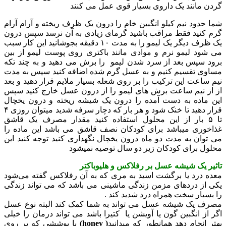
گردن مانند یک داروی بسیار قوی عمل می کنند
شما حدود نیم کیلو انگبین خام را درون یک ظرف ریخته و آرام آرام
گرم کنید فقط مراقب باشید گرمای زیادی به آن نرسد سپس درون
یک ظرف دیگر یک لیمو را به مدت ۱۰ دقیقه بجوشانید این کار سبب
می شود لیمو نرم و موادی مانند باکتری روی پوست لیمو از بین
برود سپس بعد از سرد شدن لیمو را برش می دهید و به چند تکه
مساوی تقسیم کنیم و به عسل گرم شده اضافه کنید سپس به مدت
نیم ساعت این ترکیب را بر روی شعله بسیار ملایم قرار دهید و بعد
از از نیم ساعت برش های لیمو را از درون عسل خارج کنید سپس
این ماده به دست آمده را درون یک شیشه ریخته و درون یخچال
قرار دهید تا خنک شود و هر بار که دچار سرفه شدید میتوان روزی ۴
تا ۵ بار از این محلول استفاده کنید مقدار مصرف یک قاشق
غذاخوری میباشد برای کودکان نصف قاشق می باشد این ماده را
می توان به مدت دو ماه درون یخچال نگهداری کنید توجه کنید این
محلول برای کودکان زیر دو سال توصیه نمیشود
تاثیر یک شیشه عسل بر رفلاکس و هلیوباکتر
معده درد یا برگشت اسید به مری که به آن رفلاکس گفته می‌شود
یکی از دردهای مزمن زندگی ماشینی می باشد که می تواند زندگی
را بسیار سخت همراه درد شدید کند .
مصرف یک شیشه عسل می تواند به شما کمک کند البته نوع عسل
اگر از انگبین گون یا آویشن یا کتیرا باشد می تواند درمان را خیلی
بهتر انجام دهد همانطور که میدانید
( honey)
با پوششی که بر روی