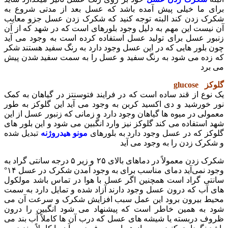
برای ما خیلی پیش آمده باشد که عسل بعد از مدتی شروع به
شکرک زدن کند البته توجه کنید که شکرک زدن عسل جزو معایب
آن نیست این مهم به دلیل وجود بلورهای است که در شهد که از آن
زنبور عسل برای تولید عسل استفاده کرده است به وجود می آید
چون بلور هایی که در این عسل وجود دارد به رنگ سفید هستند شکر
که زده می شود به رنگ سفید و عسل را به سمت سفید شدن پیش
می برد
گلوکز glucose
یک نوع از قند ساده است که در فرایند فتوسنتز در گیاهان به کمک
نور خورشید و دی اکسید کربن به وجود می آید این گلوکز به طور
معمولی در میوه ها گیاهان وجود دارد و زمانی که زنبور عسل از این
شهد استفاده می کند گلوکز نیز وارد انگبین می شود و این بلور های
گلوکز که در عسل وجود دارد به بلورهای
مونو هیدروژنه
تبدیل شده
و شکرک زدن را به وجود می آید
شکرک زدن معمولاً در دماهای بالای ۲۵ و زیر ۵ درجه سانتی گراد به
وجود نمی‌آید دمای مناسب برای به وجود آمدن شکرک در عسل ۱۴°
سانتی گراد است همچنین اگر عسل با هوا در تماس باشد مولکول
های آب که درون عسل وجود دارند آزاد شده و تمایل دارد به سمت
محیط بیرون برود این عمل سبب افزایش شکرک و سرعت آن می
شود به همین خاطر است که پیشنهاد می شود انگبین را درون
ظروف دربسته یا شیشه های عسل که درب آن ها کاملاً آب بند می