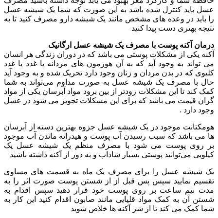
حافظه شما و کارکرد مغز بهبود می یابد توجه داشته باشید مصرف
عسل باید کنترل شده باشد به این صورت که شما یک شیشه عسل
را باید در وعده های مشخص مانند یک شیشه دارو مصرف کنید تا به
نتیجه بهتری دست پیدا کنید
درمان آکنه پوست با مصرف یک شیشه عسل ارگانیک
آکنه یکی از مشکلات پوستی می باشد که در دوران زندگی هر انسان
می تواند به وجود آید که به آن هورمون های مردانه یا غدد یا غدد
کلیوی که در بدن مردان و زنان وجود دارد تحریک شده و به وجود آید
حال با مصرف یک شیشه عسل به صورت مداوم می‌تواند به شما
کمک کند تا این مشکلات زودتر از بین برود مواد آبرسان یکی از مواد
گران قیمت می باشد که برای این مشکلات تجویز می شود در عسل
وجود دارد .
هومکتانت موجود در یک شیشه عسل جزوه بهترین دسته از آبرسان
ها می باشد که سبب رسیدن آب پوست و هیدراته ماندن آب موجود
بر روی پوست می شود با مصرف منظم یک شیشه عسل یک
کیلویی می‌توانید پوستی بسیار شاداب و به دور از آکنه داشته باشید
یک شیشه عسل را برای مصرف یک ماه به قسمت های مساوی
تقسیم نمایید سپس پس قبل از از شستن پوست صورت اثر را به
مدت نیم ساعت بر روی پوست خود قرار دهید سپس اقدام به
شستن آن به کمک مواد قلیایی مانند صابون اقدام کنید این کار به
شما کمک می کند تا از شر آکنه ها خلاص شوید