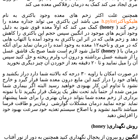
مری ایجاد می کند کمک به درمان رفلاکس معده می کند
همچنین علت اکثر زخم های معده وجود باکتری به نام
هلیکوباکترh.pylori
می باشد این باکتری می تواند جداره معده را
زخم کند
( honey)
کمک می کند که اولاً معده قوی شود به دلیل
وجود آنزیم های موجود در انگبین سپس حجم این باکتری را کاهش
دهد و زخم هایی که در اثر این باکتری به وجود آمده یا التهاب هایی
که در مری و ناحیه۱۲ معده به وجود آمده را درمان نماید برای آنکه
درمان با
( honey)
کامل شود لازم است شما صبح یک قاشق عسل
را از شیشه عسل برداشته و درون آب ولرم ریخته و حل کنید سپس
آن را میل نمایید و تا ۲۰ دقیقه بعد از خوردن آن چیز دیگری نخورید
در صورت امکان با زاویه ۳۰ درجه که بالاتنه شما دارد دراز بکشید و
پاهای خود را دراز کنید این مایع درون معده شما قرار گیرد و خارج
نشود با تداوم این کار بهبودی خواهید رسید البته اگر بیماری شما
مزمن شده از حتماً باید تحت نظر یک پزشک قرار بگیرید تا با نمونه
برداری از زخم معده شما بتواند درمان بهتری را برای شما پیشنهاد
نماید توجه نمایید درمان مشکلات گوارشی زمان‌بر و طاقت فرسا
میباشد ناامید نشوید و با اصلاح سیستم تغذیه خود سرعت بهبود خود
را افزایش دهید
روش نگهداری( honey)
انگبین
رو بیرون از یخچال نگهداری کنید همچنین به دور از نور آفتاب