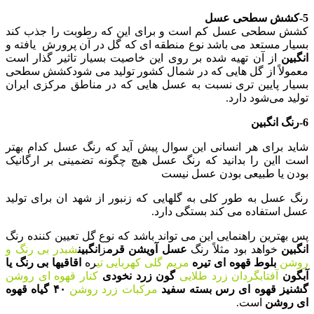
5-کشش سطحی عسل
کشش سطحی عسل کم است و برای این که رطوبت را جذب کند
بسیار مستعد می باشد نوع منطقه ای که گل در آن پرورش یافته و
انگبین
از آن تهیه شده بر روی این خاصیت بسیار تاثیر گذار است
معمولاً از گل هایی که در شمال کشور تولید می شودکشش سطحی
بسیار پایین تری نسبت به عسل هایی که در مناطق مرکزی ایران
تولید می‌شود دارد.
6-رنگ انگبین
شاید برای هر انسانی این سوال پیش آید که رنگ عسل کدام بهتر
است ااین را بدانید که رنگ عسل هیچ چگونه تضمینی بر ارگانیک
بودن یا طبیعی بودن عسل نیست
رنگ عسل به طور کلی به گلهایی که زنبور از شهد ان برای تولید
عسل استفاده می کند بستگی دارد.
پس بهترین راهنمایی این می تواند باشد که نوع گل تعیین کننده رنگ
انگبین
خواهد بود مثلاً رنگ
عسل آویشن قرم
ز
انگبین
شبدر بی رنگ و
روشن
بلوط قهوه ای تیره
مریم گلی کهربایی تی
ره
اقاقیها بی رنگ یا
آبگون
آفتابگردان زرد طلایی
گون زرد نخودی
کنار قهوه ای روشن
گشنیز قهوه ای رس بسته
سفید
مرکبات زرد روشن
۴۰ گیاه قهوه
ای روشن
است.