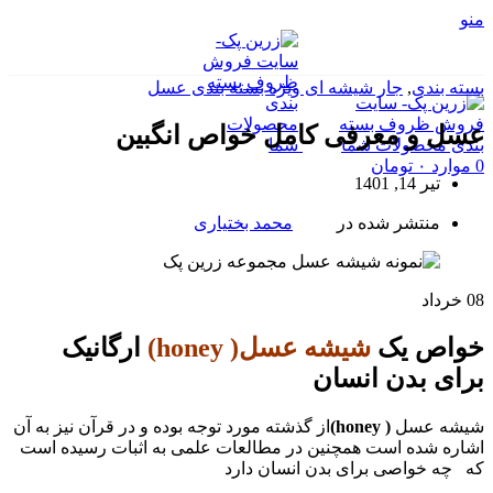
منو
بسته بندی
,
جار شیشه ای ویژه بسته بندی عسل
عسل و معرفی کامل خواص انگبین
0
موارد
۰
تومان
تیر 14, 1401
منتشر شده در
محمد بختیاری
08
خرداد
خواص یک
شیشه عسل( honey)
ارگانیک
برای بدن انسان
شیشه عسل
( honey)
از گذشته مورد توجه بوده و در قرآن نیز به آن
اشاره شده است همچنین در مطالعات علمی به اثبات رسیده است
که چه خواصی برای بدن انسان دارد