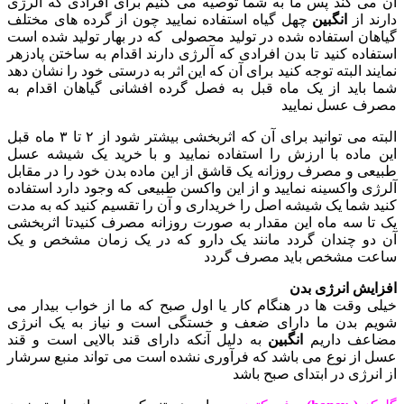
آن می کند پس ما به شما توصیه می کنیم برای افرادی که آلرژی
دارند از
انگبین
چهل گیاه استفاده نمایید چون از گرده های مختلف
گیاهان استفاده شده در تولید محصولی که در بهار تولید شده است
استفاده کنید تا بدن افرادی که آلرژی دارند اقدام به ساختن پادزهر
نمایند البته توجه کنید برای آن که این اثر به درستی خود را نشان دهد
شما باید از یک ماه قبل به فصل گرده افشانی گیاهان اقدام به
مصرف عسل نمایید
البته می توانید برای آن که اثربخشی بیشتر شود از ۲ تا ۳ ماه قبل
این ماده با ارزش را استفاده نمایید و با خرید یک شیشه عسل
طبیعی و مصرف روزانه یک قاشق از این ماده بدن خود را در مقابل
آلرژی واکسینه نمایید و از این واکسن طبیعی که وجود دارد استفاده
کنید شما یک شیشه اصل را خریداری و آن را تقسیم کنید که به مدت
یک تا سه ماه این مقدار به صورت روزانه مصرف کنیدتا اثربخشی
آن دو چندان گردد مانند یک دارو که در یک زمان مشخص و یک
ساعت مشخص باید مصرف گردد
افزایش انرژی بدن
خیلی وقت ها در هنگام کار یا اول صبح که ما از خواب بیدار می
شویم بدن ما دارای ضعف و خستگی است و نیاز به یک انرژی
مضاعف داریم
انگبین
به دلیل آنکه دارای قند بالایی است و قند
عسل از نوع می باشد که فرآوری نشده است می تواند منبع سرشار
از انرژی در ابتدای صبح باشد