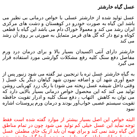
عسل گیاه خارشتر
عسل تولید شده از خارشتر عسلی با خواص درمانی بی نظیر می
باشد این گیاه به صورت خودرو در کوهستان و دشت های مرکزی
ایران رشد می کند و معمولاً خوراک دام می باشد این گیاه با قطعی
کوتاه و تیغ دار که گل های قرمز متمایل به صورتی بر روی آن رشد
می کند
خارشتر دارای آنتی اکسیدان بسیار بالا و برای درمان درد ورم
مفاصل دفع سنگ کلیه رفع مشکلات گوارشی مورد استفاده قرار
می گیرد
به گیاه خارشتر عسل تره یا ترنجبین نیز گفته می شود زنبور پس از
جمع آوری شهد آن و اضافه نمودن شهد گیاهان دیگر یک عسل (
وقتی داخل شیشه عسل ریخته می شود) با رنگ زرد کهربایی روشن
تولید می کند که این محصول خواص درمانی بسیار بالایی دارد که
می توان به کاهش التهاب ، دفع سنگ کلیه و ادرار تقویت حافظه
تقویت سیستم عصبی خواب‌آور بودند و درمان ورم پروستات اشاره
نمود
البته خواص این اصل بسیار بیشتر از موارد گفته شده است فقط
توجه نماید این عسل خیلی کم تولید می شود چون در تمام مناطق
این گیاه رشد نمی کند و برای تهیه آن باید از یک جای مطمئن عسل
تهیه نمایید یا از مناطقی که مطمئن هستید در آنجا گیاه خارشتر رشد