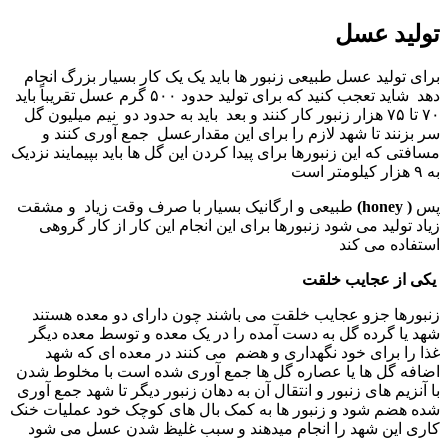
تولید عسل
برای تولید عسل طبیعی زنبور ها باید یک یک کار بسیار بزرگ انجام
دهد شاید تعجب کنید که برای تولید حدود ۵۰۰ گرم عسل تقریباً باید
۷۰ تا ۷۵ هزار زنبور کار کنند و بعد باید به حدود دو نیم میلیون گل
سر بزنند تا شهد لازم را برای این مقدارعسل جمع آوری کنند و
مسافتی که این زنبورها برای پیدا کردن این گل ها باید بپیمایند نزدیک
به ۹ هزار کیلومتر است
پس
( honey)
طبیعی و ارگانیک بسیار با صرف وقت زیاد و مشقت
زیاد تولید می شود زنبورها برای این انجام این کار از کار گروهی
استفاده می کند
یکی از عجایب خلقت
زنبورها جزو عجایب خلقت می باشند چون دارای دو معده هستند
شهد یا گرده گل به دست آمده را در یک معده و توسط معده دیگر
غذا را برای خود نگهداری و هضم می کنند در معده ای که شهد
اضافه گل ها یا عصاره گل ها جمع آوری شده است با مخلوط شدن
با آنزیم های زنبور و انتقال آن به دهان زنبور دیگر تا شهد جمع آوری
شده هضم شود و زنبور ها به کمک بال های کوچک خود عملیات خنک
کاری این شهد را انجام میدهند و سبب غلیظ شدن عسل می شود