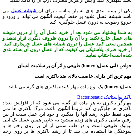
باشد نگهداری کنید و پس از هربار مصرف درب آن را کاملاً ببندید
یکی از بسته بندی های بسیار مناسب برای آن
شیشه عسل
می
باشد شیشه عسل علاوه بر حفظ کیفیت
انگبین
می تواند از ورود و
خروج رطوبت به درون عسل جلوگیری کند
به شما پیشنهاد می شود بعد از خرید عسل آن را از درون شیشه
های عسل خارج نکنید و یا آن را درون ظروف دیگری قرار ندهید و
همچنین سعی کنید عسل را درون شیشه های عسل خریداری کنید
از خرید ظرف پلاستیکی بی کیفیت که از عسل درون آن بسته بندی
شده است اجتناب نمایید
خواص ذاتی عسل( honey) طبیعی و اثر آن بر سلامت انسان
مهم ترین اثر دارای خاصیت بالای ضد باکتری است
عسل
( honey)
یک نوع ماده مهار کننده باکتری های گرم می باشد
باکتریواستاتیک Bacteriostatic
مهارگر باکتری به هر ماده ای گفته می شود که از افزایش تعداد
باکتری ها جلوگیری کند لزوماً
انگبین
باعث مرگ باکتری ها نمی
شود فقط جلوی رشد آنها را میگیرد و خود این عمل سبب از بین
رفتن مابقی باکتری های زنده میشود به خاطر همین عسل یک آنتی
بیوتیک طبیعی است و در طب سنتی از آن بر روی زخم ها یا
سوختگی ها استفاده می شد تا از رشد باکتری ها بر روی زخم