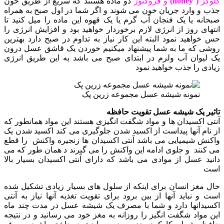
گلوکز
( honey)
و فروکتوز
دو ماده هستند که سریع از طریق خون
جذب و وارد جریان خون می شوند و اگر شما در اول صبح به همراه
صبحانه یا یک فنجان آب گرم یا یک قهوه این ماده را میل کنید تا
انتهای روز از انرژی لازم برخوردار خواهید بود و افزایش انرژی را
حس خواهید نمود البته این کار نیاز به تداوم در صبح دارد بهترین
روشی که ما به شما پیشنهاد میکنیم خوردن یک قاشق عسل درون
یک لیوان آب ولرم در ابتدای صبح می باشد به این طریق انرژی
زیادی را جذب خواهید نمود
نمونه شیشه عسل مجموعه زرین پک
تاثیر یک شیشه عسل تقویت حافظه
آنتی اکسیدان ها و مواد شگفت انگیزی هستند این مواد همانطور که
از نام آنها پیداست از اکسید شدن جلوگیری می کند اکسید شدن یک
واکنش شیمیایی می باشد آنتی اکسیدان ها زنجیره واکنش را قطع
می کنند و جلوی ادامه این واکنش را می گیرند د همان طور که می
دانید عسل از موادی می باشد که دارای آنتی اکسیدان بسیار بالا
است
حال مغز انسان برای اینکه از سلول های بسیار زیادی تشکیل شده
است و نباید آنها از بین برود برای تقویت تغذیه آنها نیاز به آنتی
اکسیدانها دارد و شما با مصرف یک شیشه عسل در مدت چند ماه
این مواد شگفت انگیز را روزانه به مغز خود می رسانید و در نتیجه