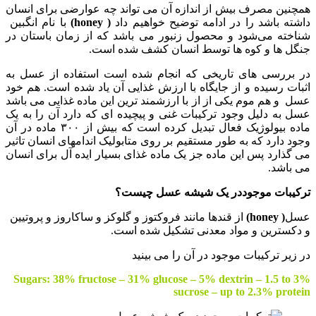
همچنین مصرف بیش از اندازه آن می تواند چه عوارضی برای انسان
داشته باشد را در ادامه توضیح خواهیم داد
( honey)
با نام انگبین
شناخته می‌شود و محصول زنبور می باشد که از زمان باستان در
جنگل ها و کوه ها توسط انسان کشف شده است.
در بررسی های تاریخی که انجام شده است استفاده از عسل به
اثبات رسیده و از جایگاه با ارزش غذایی آن یاد شده است. هم خود
عسل و هم موم یکی از از با ارزشمند ترین این ماده غذایی می باشد
عسل به دلیل وجود ترکیبات غنی و پیچیده ای که دارد آن را به یک
ماده بیولوژیک فعال تبدیل کرده است که بیش از ۳۰۰ ماده در آن
وجود دارد که به طور مستقیم بر روی متابولیک اندامهای انسان تاثیر
می گذارد پس این ماده جز یک ماده غذای بسیار ایده آل برای انسان
می باشد.
ترکیبات موجوددر یک شیشه عسل چیست؟
عسل
( honey)
از قندها مانند فروکتوز و گلوکز و ساکاروز و پروتیین
و دکسترین و مواد معدنی تشکیل شده است.
در زیر ترکیبات موجود در آن را می بینید
Sugars: 38% fructose – 31% glucose – 5% dextrin – 1.5 to 3%
sucrose – up to 2.3% protein