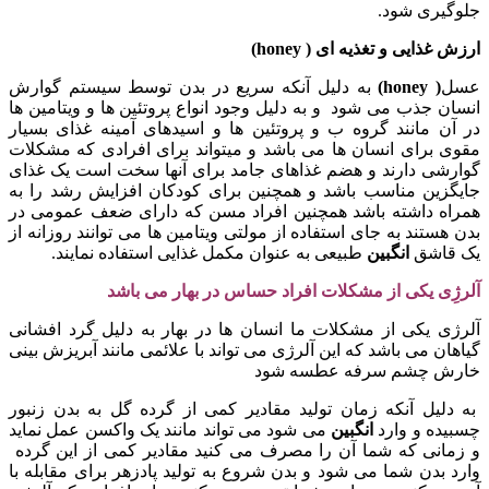
جلوگیری شود.
ارزش غذایی و تغذیه ای ( honey)
عسل
( honey)
به دلیل آنکه سریع در بدن توسط سیستم گوارش
انسان جذب می شود و به دلیل وجود انواع پروتئین ها و ویتامین ها
در آن مانند گروه ب و پروتئین ها و اسیدهای آمینه غذای بسیار
مقوی برای انسان ها می باشد و میتواند برای افرادی که مشکلات
گوارشی دارند و هضم غذاهای جامد برای آنها سخت است یک غذای
جایگزین مناسب باشد و همچنین برای کودکان افزایش رشد را به
همراه داشته باشد همچنین افراد مسن که دارای ضعف عمومی در
بدن هستند به جای استفاده از مولتی ویتامین ها می توانند روزانه از
یک قاشق
انگبین
طبیعی به عنوان مکمل غذایی استفاده نمایند.
آلرژِی یکی از مشکلات افراد حساس در بهار می باشد
آلرژی یکی از مشکلات ما انسان ها در بهار به دلیل گرد افشانی
گیاهان می باشد که این آلرژی می تواند با علائمی مانند آبریزش بینی
خارش چشم سرفه عطسه شود
به دلیل آنکه زمان تولید مقادیر کمی از گرده گل به بدن زنبور
چسبیده و وارد
انگبین
می شود می تواند مانند یک واکسن عمل نماید
و زمانی که شما آن را مصرف می کنید مقادیر کمی از این گرده
وارد بدن شما می شود و بدن شروع به تولید پادزهر برای مقابله با