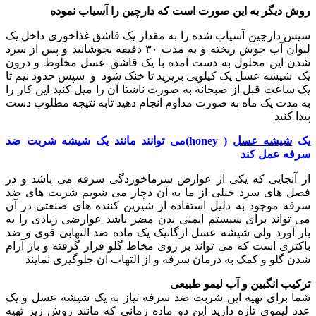
روش دیگر به این صورت است که دارچین را آسیاب نموده
سپس دارچین آسیاب شده را به مقدار یک قاشق غذاخوری داخل یک
لیوان آب جوش ریخته و به مدت ۳۰ دقیقه بجوشانید و پس از سرد
شدن این محلول به دست آمده با یک قاشق عسل مخلوط و درون
یک شیشه عسل یک کیلویی بریزید تا خنک شود و سپس حدود نیم تا
یک ساعت قبل از صبحانه به صورت ناشتا آن را میل کنید این کار را
به مدت یک ماه به صورت مداوم انجام دهید تابه نتیجه مطلوب دست
پیدا کنید
یک
شیشه عسل
( honey)می توانند مانند یک شیشه شربت ضد
سرفه عمل کند
از آنجایی که یکی از عوارض سرماخوردگی سرفه می باشد و در
فصل های سرد خیلی از ما به آن دچار می شویم شربت های ضد
سرفه موجود به دلیل استفاده از شیرین کننده های صنعتی در آن
می تواند برای سیستم ایمنی بدن مضر باشد عوارضی زیادی را به
بار آورد ولی شیشه عسل ارگانیک یک ماده ضد التهابی قوی و ضد
باکتری است که می تواند بر روی مخاط گلو قرار گرفته و باز آرام
شدن گلو و کمک به درمان سرفه و از التهاب آن جلوگیری نمایند
ترکیب انگبین و آب لیمو طبیعی
شما برای تهیه این شربت ضد سرفه نیاز به یک شیشه عسل و یک
عدد لیموی تازه دارید این دو ماده زمانی که مانند روش زیر تهیه